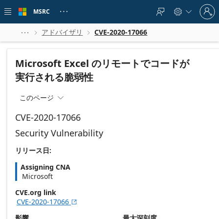
Skip to
Sign
main
MSRC





in
content
to
your
アドバイザリ
CVE-2020-17066



account
Microsoft Excel のリモートでコードが
実行される脆弱性
このページ

CVE-2020-17066
Security Vulnerability
リリース日:
Assigning CNA
Microsoft
CVE.org link
CVE-2020-17066

影響
最大深刻度