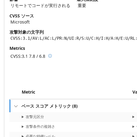
リモートでコードが実行される
重要
CVSS ソース
Microsoft
攻撃対象の文字列
CVSS:3.1/AV:L/AC:L/PR:N/UI:R/S:U/C:H/I:H/A:H/E:U/RL
Metrics
CVSS:3.1
7.8 / 6.8

Base score metrics: 7.8 / Temporal score m
Metric
V
ベース スコア メトリック
(
8
)

攻撃元区分
攻撃条件の複雑さ
必要な特権レベル