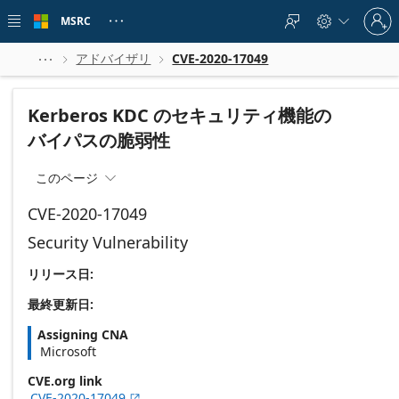
Skip to
Sign
main
MSRC





in
content
to
your
アドバイザリ
CVE-2020-17049



account
Kerberos KDC のセキュリティ機能の
バイパスの脆弱性
このページ

CVE-2020-17049
Security Vulnerability
リリース日:
最終更新日:
Assigning CNA
Microsoft
CVE.org link
CVE-2020-17049
