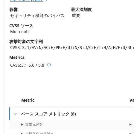
影響
最大深刻度
セキュリティ機能のバイパス
重要
CVSS ソース
Microsoft
攻撃対象の文字列
CVSS:3.1/AV:N/AC:H/PR:H/UI:N/S:U/C:H/I:H/A:H/E:U/RL
Metrics
CVSS:3.1
6.6 / 5.8

Base score metrics: 6.6 / Temporal score m
Metric
V
ベース スコア メトリック
(
8
)

攻撃元区分
攻撃条件の複雑さ