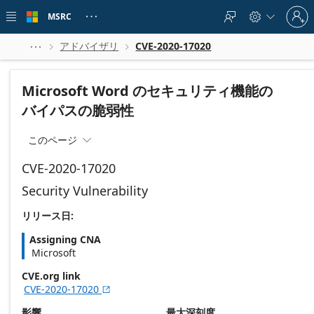
Skip to
Sign
main
MSRC





in
content
to
your
アドバイザリ
CVE-2020-17020



account
Microsoft Word のセキュリティ機能の
バイパスの脆弱性
このページ

CVE-2020-17020
Security Vulnerability
リリース日:
Assigning CNA
Microsoft
CVE.org link
CVE-2020-17020

影響
最大深刻度