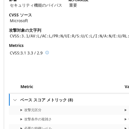
セキュリティ機能のバイパス
重要
CVSS ソース
Microsoft
攻撃対象の文字列
CVSS:3.1/AV:L/AC:L/PR:N/UI:R/S:U/C:L/I:N/A:N/E:U/RL
Metrics
CVSS:3.1
3.3 / 2.9

Base score metrics: 3.3 / Temporal score m
Metric
V
ベース スコア メトリック
(
8
)

攻撃元区分
攻撃条件の複雑さ
必要な特権レベル