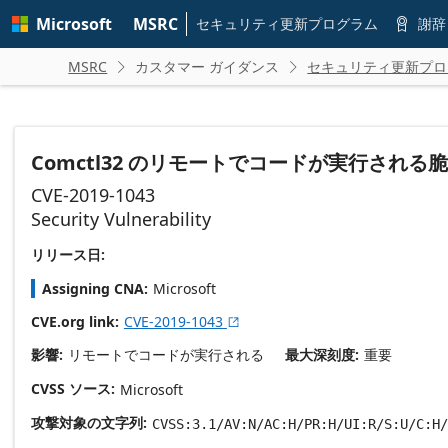
Skip to
Microsoft
MSRC
main
セキュリティ更新プログラム
謝辞

content
MSRC
カスタマー ガイダンス
セキュリティ更新プロ


Comctl32 のリモートでコードが実行される
CVE-2019-1043
Security Vulnerability
リリース日:
Assigning CNA
Microsoft
CVE.org link
CVE-2019-1043

影響
リモートでコードが実行される
最大深刻度
重要
CVSS ソース
Microsoft
攻撃対象の文字列
CVSS:3.1/AV:N/AC:H/PR:H/UI:R/S:U/C:H/