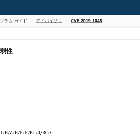
アドバイザリ
CVE-2019-1043
グラム ガイド


脆弱性
I:H/A:H/E:P/RL:O/RC:C