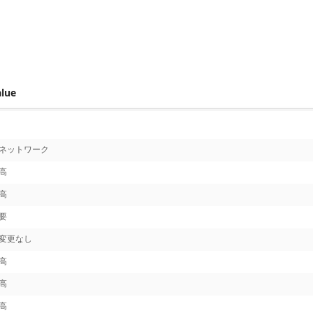
 score metrics: 5.8
alue
ネットワーク
高
高
要
変更なし
高
高
高