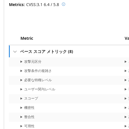
Metrics
CVSS:3.1
6.4 / 5.8

Base score metrics: 6.4 / Temporal
Metric
V
ベース スコア メトリック
(
8
)

攻撃元区分
攻撃条件の複雑さ
必要な特権レベル
ユーザー関与レベル
スコープ
機密性
整合性
可用性