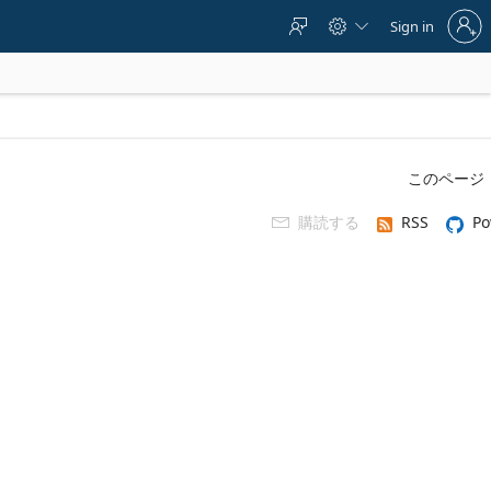
Sign
Sign in



in
to
your
account
このページ
購読する
RSS
Po
