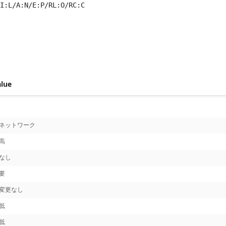
I:L/A:N/E:P/RL:O/RC:C
 score metrics: 3.8
alue
ネットワーク
高
なし
要
変更なし
低
低