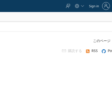
Sign
Sign in



in
to
your
account
このページ
購読する
RSS
Po
