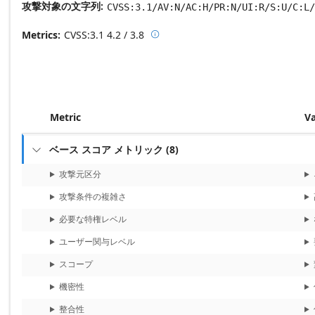
攻撃対象の文字列
CVSS:3.1/AV:N/AC:H/PR:N/UI:R/S:U/C:L/
Metrics
CVSS:3.1
4.2 / 3.8

Base score metrics: 4.2 / Temporal
Metric
V
ベース スコア メトリック
(
8
)

攻撃元区分
攻撃条件の複雑さ
必要な特権レベル
ユーザー関与レベル
スコープ
機密性
整合性