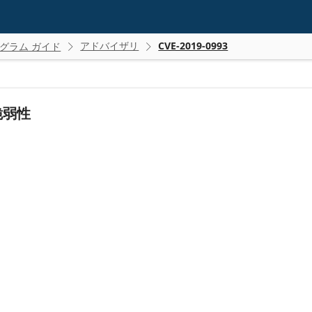
アドバイザリ
CVE-2019-0993
グラム ガイド


脆弱性