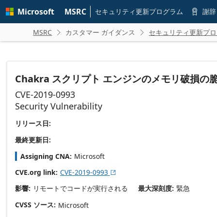
Skip to
Microsoft
MSRC
main
セキュリティ更新プログラム
謝辞

content
MSRC
カスタマー ガイダンス
セキュリティ更新プロ


Chakra スクリプト エンジンのメモリ破損の
CVE-2019-0993
Security Vulnerability
リリース日:
最終更新日:
Assigning CNA
Microsoft
CVE.org link
CVE-2019-0993

影響
リモートでコードが実行される
最大深刻度
緊急
CVSS ソース
Microsoft