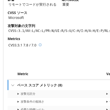
リモートでコードが実行される
重要
CVSS ソース
Microsoft
攻撃対象の文字列
CVSS:3.1/AV:L/AC:L/PR:N/UI:R/S:U/C:H/I:H/A:H/E:P/RL
Metrics
CVSS:3.1
7.8 / 7.0

Base score metrics: 7.8 / Temporal score m
Metric
V
ベース スコア メトリック
(
8
)

攻撃元区分
攻撃条件の複雑さ
必要な特権レベル