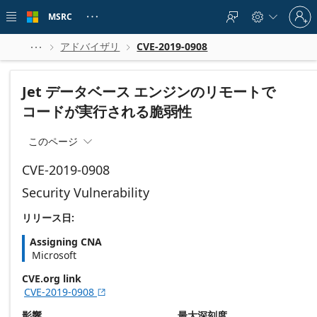
Skip to
Sign
main
MSRC





in
content
to
your
アドバイザリ
CVE-2019-0908



account
Jet データベース エンジンのリモートで
コードが実行される脆弱性
このページ

CVE-2019-0908
Security Vulnerability
リリース日:
Assigning CNA
Microsoft
CVE.org link
CVE-2019-0908

影響
最大深刻度