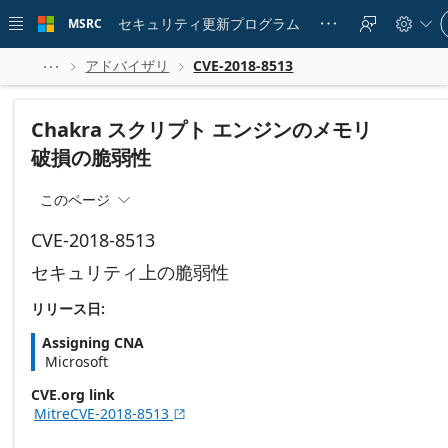
Skip to
Si
main
セキュリティ更新プログラム
MSRC





in
content
to
yo
アドバイザリ
CVE-2018-8513



ac
Chakra スクリプト エンジンのメモリ
破損の脆弱性
このページ

CVE-2018-8513
セキュリティ上の脆弱性
リリース日:
Assigning CNA
Microsoft
CVE.org link
MitreCVE-2018-8513
