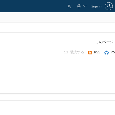
Sign
Sign in



in
to
your
account
このページ
購読する
RSS
Po
