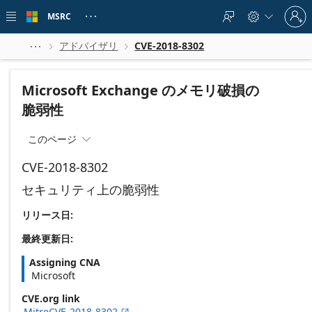
Skip to
Sign
main
MSRC





in
content
to
your
アドバイザリ
CVE-2018-8302



account
Microsoft Exchange のメモリ破損の
脆弱性
このページ

CVE-2018-8302
セキュリティ上の脆弱性
リリース日:
最終更新日:
Assigning CNA
Microsoft
CVE.org link
MitreCVE-2018-8302
