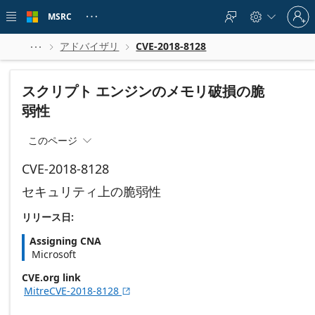
Skip to
Sign
main
MSRC





in
content
to
your
アドバイザリ
CVE-2018-8128



account
スクリプト エンジンのメモリ破損の脆
弱性
このページ

CVE-2018-8128
セキュリティ上の脆弱性
リリース日:
Assigning CNA
Microsoft
CVE.org link
MitreCVE-2018-8128
