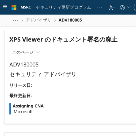
Skip to
Si
main
セキュリティ更新プログラム
MSRC





in
content
to
yo
アドバイザリ
ADV180005



ac
XPS Viewer のドキュメント署名の廃止
このページ

ADV180005
セキュリティ アドバイザリ
リリース日:
最終更新日:
Assigning CNA
Microsoft