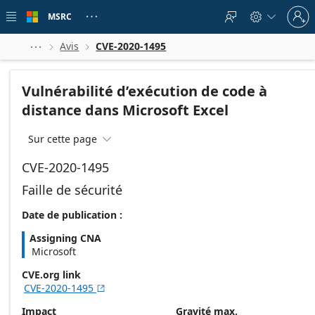
Skip to
Sign
main
MSRC





in
content
to
your
Avis
CVE-2020-1495



account
Vulnérabilité d’exécution de code à
distance dans Microsoft Excel
Sur cette page

CVE-2020-1495
Faille de sécurité
Date de publication :
Assigning CNA
Microsoft
CVE.org link
CVE-2020-1495

Impact
Gravité max.