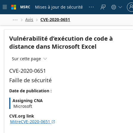
Skip to
Sign
main
Mises à jour de sécurité
MSRC





in
content
to
your
Avis
CVE-2020-0651



acco
Vulnérabilité d’exécution de code à
distance dans Microsoft Excel
Sur cette page

CVE-2020-0651
Faille de sécurité
Date de publication :
Assigning CNA
Microsoft
CVE.org link
MitreCVE-2020-0651
