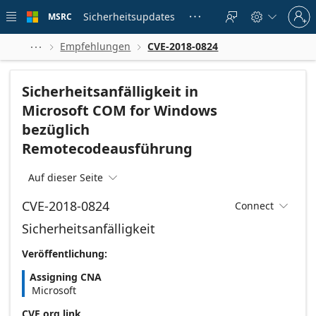
Skip to
Sign
main
Sicherheitsupdates
MSRC





in
content
to
your
Empfehlungen
CVE-2018-0824



account
Sicherheitsanfälligkeit in
Microsoft COM for Windows
bezüglich
Remotecodeausführung
Auf dieser Seite

CVE-2018-0824
Connect

Sicherheitsanfälligkeit
Veröffentlichung:
Assigning CNA
Microsoft
CVE.org link