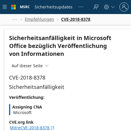
Skip to
Sign
main
Sicherheitsupdates
MSRC





in
content
to
your
Empfehlungen
CVE-2018-8378



account
Sicherheitsanfälligkeit in Microsoft
Office bezüglich Veröffentlichung
von Informationen
Auf dieser Seite

CVE-2018-8378
Sicherheitsanfälligkeit
Veröffentlichung:
Assigning CNA
Microsoft
CVE.org link
MitreCVE-2018-8378
